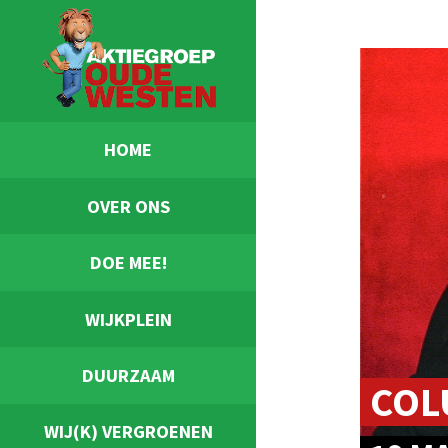
HOME
OVER ONS
DOE MEE!
WIJKPLEIN
DUURZAAM
COL
WIJ(K) VERGROENEN