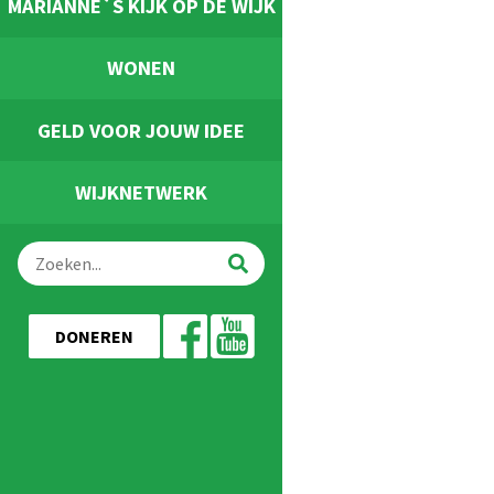
MARIANNE`S KIJK OP DE WIJK
WONEN
GELD VOOR JOUW IDEE
WIJKNETWERK
DONEREN