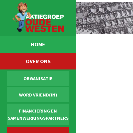
HOME
OVER ONS
ORGANISATIE
WORD VRIEND(IN)
FINANCIERING EN
SAMENWERKINGSPARTNERS