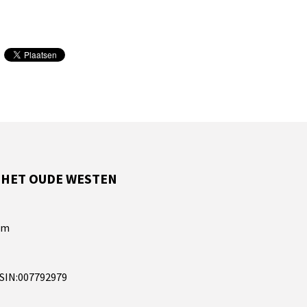
 HET OUDE WESTEN
am
RSIN:007792979