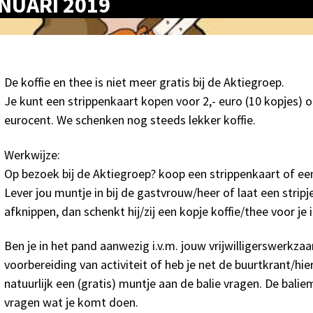
ANUARI 2019
De koffie en thee is niet meer gratis bij de Aktiegroep.
Je kunt een strippenkaart kopen voor 2,- euro (10 kopjes) o
eurocent. We schenken nog steeds lekker koffie.
Werkwijze:
Op bezoek bij de Aktiegroep? koop een strippenkaart of een
Lever jou muntje in bij de gastvrouw/heer of laat een strip
afknippen, dan schenkt hij/zij een kopje koffie/thee voor je i
Ben je in het pand aanwezig i.v.m. jouw vrijwilligerswerkz
voorbereiding van activiteit of heb je net de buurtkrant/hi
natuurlijk een (gratis) muntje aan de balie vragen. De bali
vragen wat je komt doen.