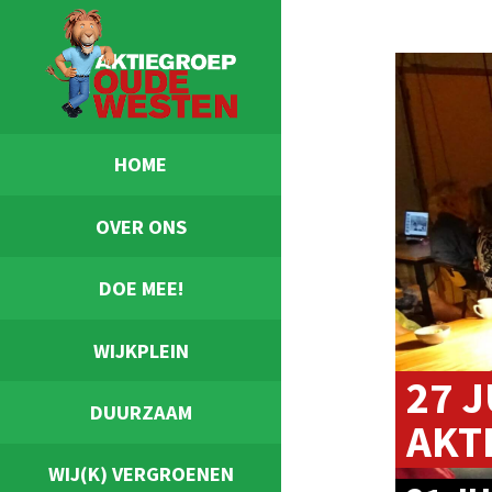
HOME
OVER ONS
DOE MEE!
WIJKPLEIN
27 J
DUURZAAM
AKT
WIJ(K) VERGROENEN