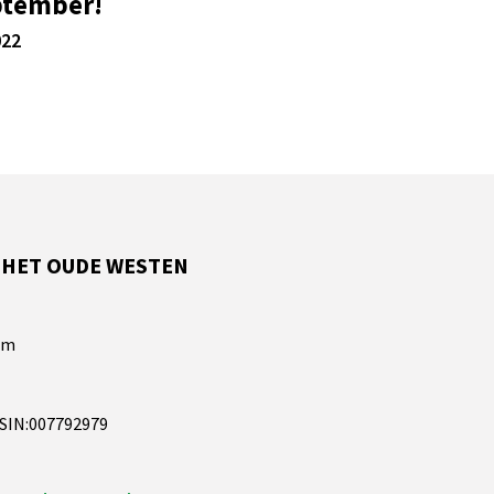
ptember!
022
 HET OUDE WESTEN
am
RSIN:007792979