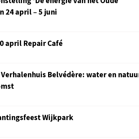
nstelling ‘De energie van het Oude
 24 april – 5 juni
0 april Repair Café
ij Verhalenhuis Belvédère: water en natuu
omst
lantingsfeest Wijkpark